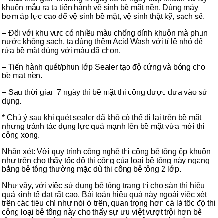
khuôn mẫu ra ta tiến hành vệ sinh bề mặt nền. Dùng máy
bơm áp lực cao để vệ sinh bề mặt, vệ sinh thật kỹ, sạch sẽ.
– Đối với khu vực có nhiều màu chống dính khuôn mà phun
nước không sạch, ta dùng thêm Acid Wash với tỉ lệ nhỏ để
rửa bề mặt đúng với màu đã chọn.
– Tiến hành quét/phun lớp Sealer tạo độ cứng và bóng cho
bề mặt nền.
– Sau thời gian 7 ngày thì bề mặt thi công được đưa vào sử
dụng.
* Chú ý sau khi quét sealer đã khô có thể đi lại trên bề mặt
nhưng tránh tác dụng lực quá mạnh lên bề mặt vừa mới thi
công xong.
Nhận xét: Với quy trình công nghệ thi công bê tông ốp khuôn
như trên cho thấy tốc độ thi công của loại bê tông này ngang
bằng bê tông thường mặc dù thi công bê tông 2 lớp.
Như vậy, với việc sử dụng bê tông trang trí cho sàn thì hiệu
quả kinh tế đạt rất cao. Bài toán hiệu quả này ngoài việc xét
trên các tiêu chí như nói ở trên, quan trọng hơn cả là tốc độ thi
công loại bê tông này cho thấy sự ưu việt vượt trội hơn bê