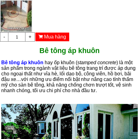
-
+
Mua hàng
Bê tông áp khuôn
Bê tông áp khuôn
hay ốp khuôn (
stamped concrete
) là một
sản phẩm trong ngành vật liệu bê tông trang trí được áp dụng
cho ngoại thất như vỉa hè, lối dạo bộ, công viên, hồ bơi, bãi
đậu xe…với những ưu điểm nổi bật như nâng cao tính thẩm
mỹ cho sàn bê tông, khả năng chống chơn trượt tốt, vệ sinh
nhanh chóng, tối ưu chi phí cho nhà đầu tư.