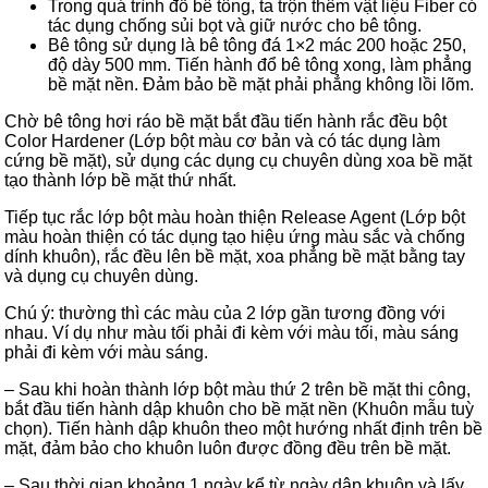
Trong quá trình đổ bê tông, ta trộn thêm vật liệu Fiber có
tác dụng chống sủi bọt và giữ nước cho bê tông.
Bê tông sử dụng là bê tông đá 1×2 mác 200 hoặc 250,
độ dày 500 mm. Tiến hành đổ bê tông xong, làm phẳng
bề mặt nền. Đảm bảo bề mặt phải phẳng không lồi lõm.
Chờ bê tông hơi ráo bề mặt bắt đầu tiến hành rắc đều bột
Color Hardener (Lớp bột màu cơ bản và có tác dụng làm
cứng bề mặt), sử dụng các dụng cụ chuyên dùng xoa bề mặt
tạo thành lớp bề mặt thứ nhất.
Tiếp tục rắc lớp bột màu hoàn thiện Release Agent (Lớp bột
màu hoàn thiện có tác dụng tạo hiệu ứng màu sắc và chống
dính khuôn), rắc đều lên bề mặt, xoa phẳng bề mặt bằng tay
và dụng cụ chuyên dùng.
Chú ý: thường thì các màu của 2 lớp gần tương đồng với
nhau. Ví dụ như màu tối phải đi kèm với màu tối, màu sáng
phải đi kèm với màu sáng.
– Sau khi hoàn thành lớp bột màu thứ 2 trên bề mặt thi công,
bắt đầu tiến hành dập khuôn cho bề mặt nền (Khuôn mẫu tuỳ
chọn). Tiến hành dập khuôn theo một hướng nhất định trên bề
mặt, đảm bảo cho khuôn luôn được đồng đều trên bề mặt.
– Sau thời gian khoảng 1 ngày kể từ ngày dập khuôn và lấy