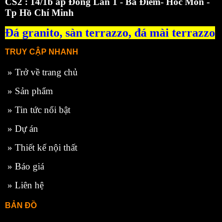
CS2 : 14/1b ấp Đông Lân 1 - Bà Điểm- Hóc Môn -
Tp Hồ Chí Minh
Đá granito,
sàn terrazzo
,
đá mài terrazzo
TRUY CẬP NHANH
»
Trở về trang chủ
»
Sản phẩm
»
Tin tức nổi bật
»
Dự án
»
Thiết kế nội thất
»
Báo giá
»
Liên hệ
BẢN ĐỒ