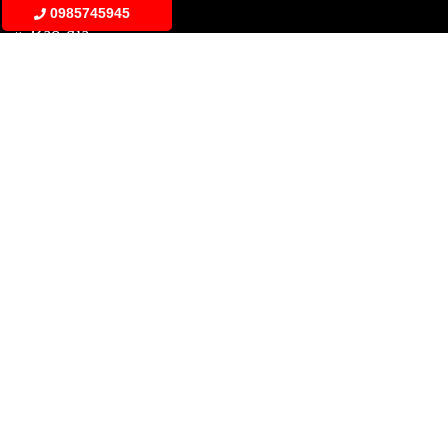
0985745945
»
Báo giá
»
Liên hệ
BẢN ĐỒ