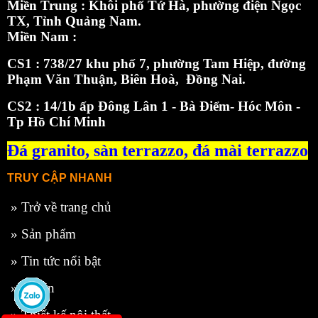
Miền Trung : Khôi phố Tứ Hà, phường điện Ngọc
TX, Tỉnh Quảng Nam.
Miền Nam :
CS1 : 738/27 khu phố 7, phường Tam Hiệp, đường
Phạm Văn Thuận, Biên Hoà, Đồng Nai.
CS2 : 14/1b ấp Đông Lân 1 - Bà Điểm- Hóc Môn -
Tp Hồ Chí Minh
Đá granito,
sàn terrazzo
,
đá mài terrazzo
TRUY CẬP NHANH
»
Trở về trang chủ
»
Sản phẩm
»
Tin tức nổi bật
»
Dự án
»
Thiết kế nội thất