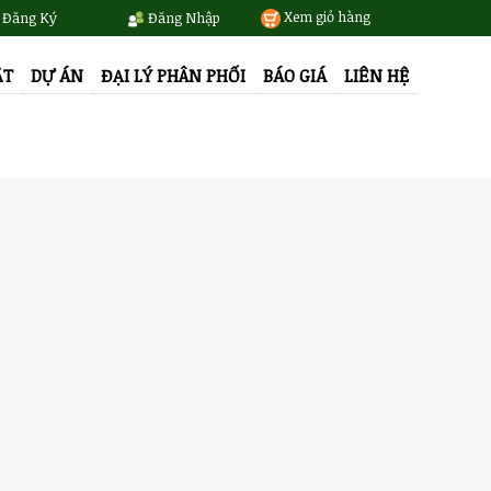
Xem giỏ hàng
Đăng Ký
Đăng Nhập
ẬT
DỰ ÁN
ĐẠI LÝ PHÂN PHỐI
BÁO GIÁ
LIÊN HỆ