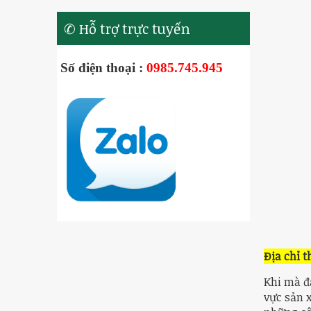
✆ Hỗ trợ trực tuyến
Số điện thoại :
0985.745.945
Địa chỉ t
Khi mà đ
vực sản x