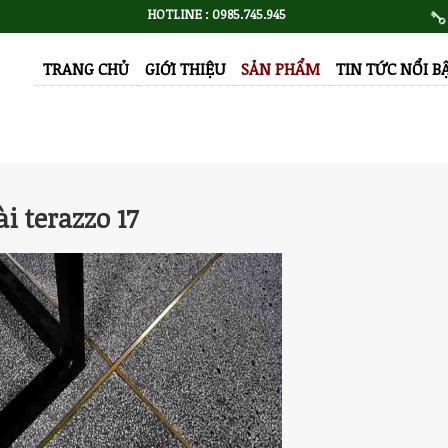
HOTLINE : 0985.745.945
TRANG CHỦ
GIỚI THIỆU
SẢN PHẨM
TIN TỨC NỔI B
i terazzo 17