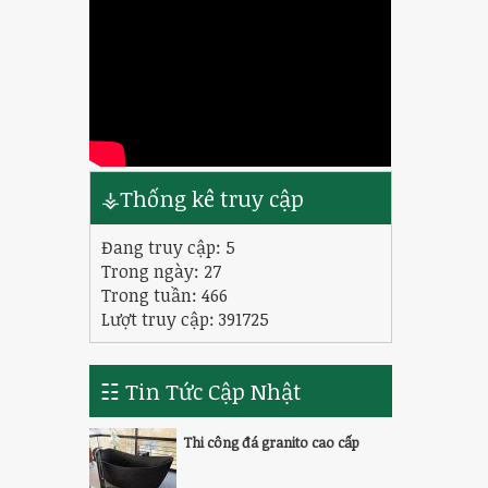
⚶Thống kê truy cập
Đang truy cập:
5
Trong ngày:
27
Trong tuần:
466
Lượt truy cập: 391725
☷ Tin Tức Cập Nhật
Thi công đá granito cao cấp