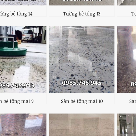
ờng bê tông 14
Tường bê tông 13
T
n bê tông mài 9
Sàn bê tông mài 10
Sà