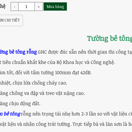
 hệ
-
+
Mua hàng
N CHI TIẾT
Tường bê tôn
ờng bê tông rỗng
GHC được đúc sẵn nên thời gian thi công tạ
t tiêu chuẩn khắt khe của Bộ Khoa học và Công nghệ.
âm tốt, đối với tấm tường 100mm đạt 42dB.
hiệt, chịu lửa chống cháy cao.
ăng chống va đập và treo vật nặng cao.
ăng chịu động đất.
m bê tông
rỗng nên trọng tải nhẹ hơn 2-3 lần so với vật liệu
ật liệu và nhân công trát tường. Trực tiếp bả và lăn sơn là h