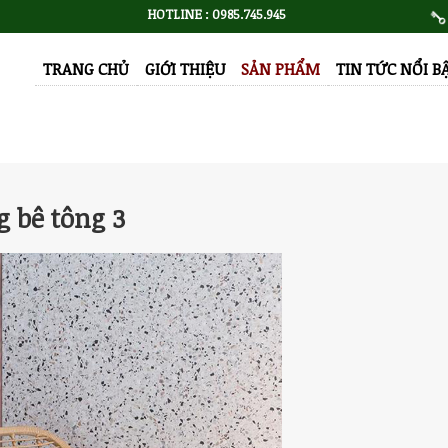
HOTLINE : 0985.745.945
TRANG CHỦ
GIỚI THIỆU
SẢN PHẨM
TIN TỨC NỔI B
 bê tông 3