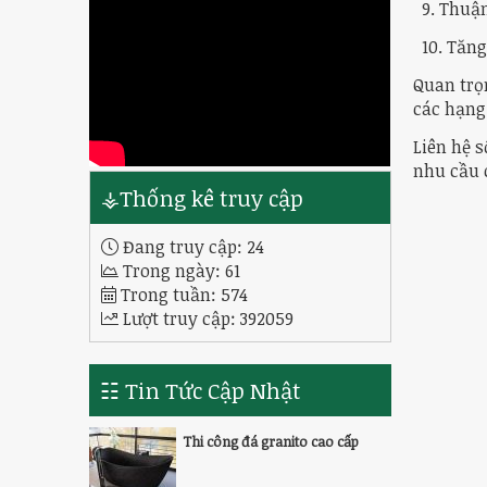
9. Thuận
10. Tăng 
Quan trọ
các hạng
Liên hệ s
nhu cầu 
⚶Thống kê truy cập
Đang truy cập:
24
Trong ngày:
61
Trong tuần:
574
Lượt truy cập:
392059
☷ Tin Tức Cập Nhật
Thi công đá granito cao cấp