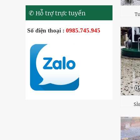
✆ Hỗ trợ trực tuyến
Tư
Số điện thoại :
0985.745.945
Sà