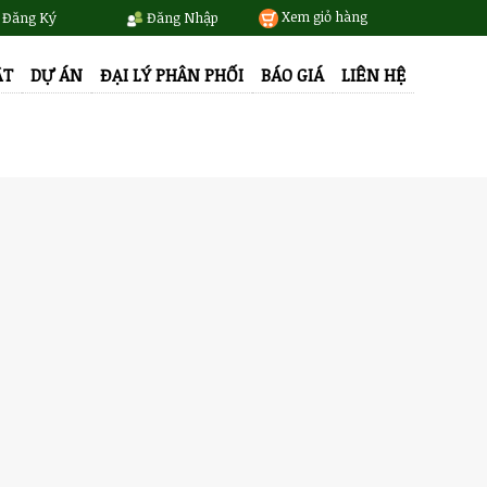
Xem giỏ hàng
Đăng Ký
Đăng Nhập
ẬT
DỰ ÁN
ĐẠI LÝ PHÂN PHỐI
BÁO GIÁ
LIÊN HỆ