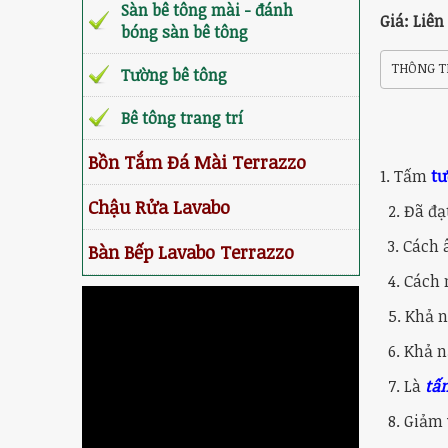
Sàn bê tông mài - đánh
Giá: Liên
bóng sàn bê tông
THÔNG TI
Tường bê tông
Bê tông trang trí
Bồn Tắm Đá Mài Terrazzo
1. Tấm
tư
Chậu Rửa Lavabo
2. Đã đạ
3. Cách 
Bàn Bếp Lavabo Terrazzo
4. Cách n
5. Khả n
6. Khả n
7. Là
tấ
8. Giảm v