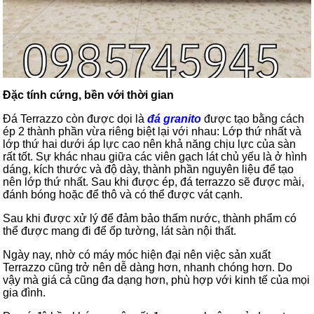
Đặc tính cứng, bền với thời gian
Đá Terrazzo còn được dọi là
đá granito
được tạo bằng cách
ép 2 thành phần vừa riêng biệt lại với nhau: Lớp thứ nhất và
lớp thứ hai dưới áp lực cao nên khả năng chịu lực của sàn
rất tốt. Sự khác nhau giữa các viên gạch lát chủ yếu là ở hình
dáng, kích thước và độ dày, thành phần nguyên liệu để tạo
nên lớp thứ nhất. Sau khi được ép, đá terrazzo sẽ được mài,
đánh bóng hoặc để thô và có thể được vát cạnh.
Sau khi được xử lý để đảm bảo thấm nước, thành phẩm có
thể được mang đi để ốp tường, lát sàn nội thất.
Ngày nay, nhờ có máy móc hiện đại nên việc sản xuất
Terrazzo cũng trở nên dễ dàng hơn, nhanh chóng hơn. Do
vậy mà giá cả cũng đa dạng hơn, phù hợp với kinh tế của mọi
gia đình.