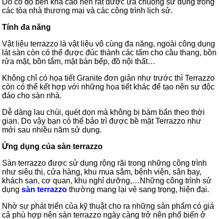
Do có độ bền khá cao nên rất được ưa chuộng sử dụng trong
các tòa nhà thương mại và các công trình lịch sử.
Tính đa năng
Vật liệu terrazzo là vật liệu vô cùng đa năng, ngoài công dụng
lát sàn còn có thể được đúc thành các tấm cho cầu thang, bồn
rửa mặt, bồn tắm, mặt bàn bếp, đồ nội thất…
Không chỉ có họa tiết Granite đơn giản như trước thì Terrazzo
còn có thể kết hợp với những họa tiết khác để tạo nên sự độc
đáo cho sàn nhà.
Dễ dàng lau chùi, quét dọn mà không bị bám bẩn theo thời
gian. Do vậy bạn có thể bảo trì được bề mặt Terrazzo như
mới sau nhiều năm sử dụng.
Ứng dụng của sàn terrazzo
Sàn terrazzo
được sử dụng rộng rãi trong những công trình
như siêu thị, cửa hàng, khu mua sắm, bệnh viện, sân bay,
khách sạn, cơ quan, khu nghỉ dưỡng,…Những công trình sử
dụng
sàn terrazzo
thường mang lại vẻ sang trọng, hiện đại.
Nhờ sự phát triển của kỹ thuật cho ra những sản phẩm có giá
cả phù hợp nên sàn terrazzo ngày càng trở nên phổ biến ở