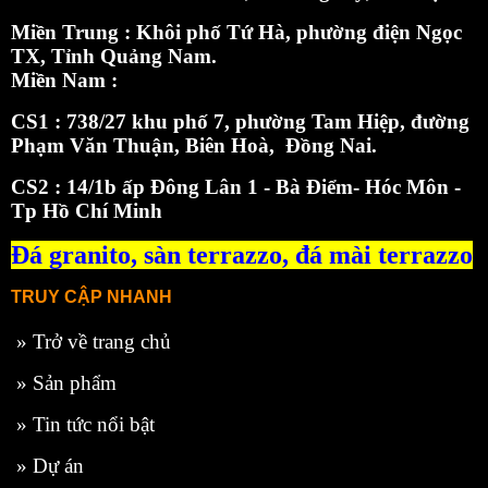
Miền Trung : Khôi phố Tứ Hà, phường điện Ngọc
TX, Tỉnh Quảng Nam.
Miền Nam :
CS1 : 738/27 khu phố 7, phường Tam Hiệp, đường
Phạm Văn Thuận, Biên Hoà, Đồng Nai.
CS2 : 14/1b ấp Đông Lân 1 - Bà Điểm- Hóc Môn -
Tp Hồ Chí Minh
Đá granito,
sàn terrazzo
,
đá mài terrazzo
TRUY CẬP NHANH
»
Trở về trang chủ
»
Sản phẩm
»
Tin tức nổi bật
»
Dự án