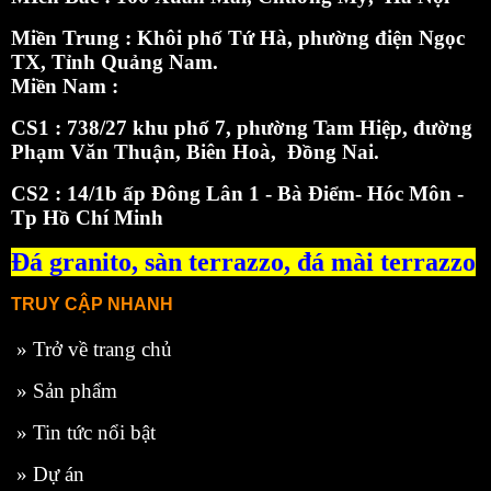
Miền Trung : Khôi phố Tứ Hà, phường điện Ngọc
TX, Tỉnh Quảng Nam.
Miền Nam :
CS1 : 738/27 khu phố 7, phường Tam Hiệp, đường
Phạm Văn Thuận, Biên Hoà, Đồng Nai.
CS2 : 14/1b ấp Đông Lân 1 - Bà Điểm- Hóc Môn -
Tp Hồ Chí Minh
Đá granito,
sàn terrazzo
,
đá mài terrazzo
TRUY CẬP NHANH
»
Trở về trang chủ
»
Sản phẩm
»
Tin tức nổi bật
»
Dự án