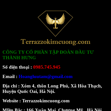
CÔNG TY CỔ PHẦN TẬP ĐOÀN ĐẦU TƯ
THÀNH HƯNG
Số điện thoại :
0985.745.945
Email :
Hoangluutam@gmail.com
Địa chỉ : Xóm 4, thôn Long Phú, Xã Hòa Thạch,
Huyện Quốc Oai, Hà Nội.
Website :
Terrazzokimcuong.com
MIền Bắc :
166 Xuân Mai, Chương Mỹ, Hà Nội