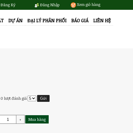
Xem giỏ hàng
Đăng Ký
Đăng Nhập
ẬT
DỰ ÁN
ĐẠI LÝ PHÂN PHỐI
BÁO GIÁ
LIÊN HỆ
0 lượt đánh giá
+
Mua hàng