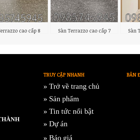
errazzo cao cấp 8
Sàn Terrazzo cao cấp 7
Sàn 
TRUY CẬP NHANH
BẢN 
»
Trở về trang chủ
»
Sản phẩm
»
Tin tức nổi bật
 THÀNH
»
Dự án
» Báo giá