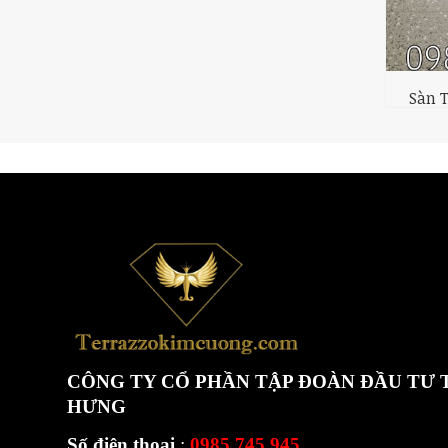
Sàn T
CÔNG TY CỔ PHẦN TẬP ĐOÀN ĐẦU TƯ
HƯNG
Số điện thoại
:
0985.745.945