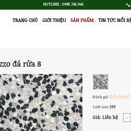
HOTLINE : 0985.745.945
TRANG CHỦ
GIỚI THIỆU
SẢN PHẨM
TIN TỨC NỔI B
zzo đá rửa 8
Đánh giá
Lượt xem
299
Giá: Liên hệ
-