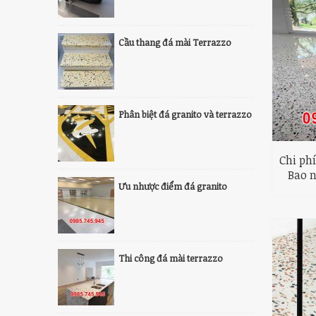
Cầu thang đá mài Terrazzo
Phân biệt đá granito và terrazzo
Chi ph
Bao n
Ưu nhược điểm đá granito
Thi công đá mài terrazzo