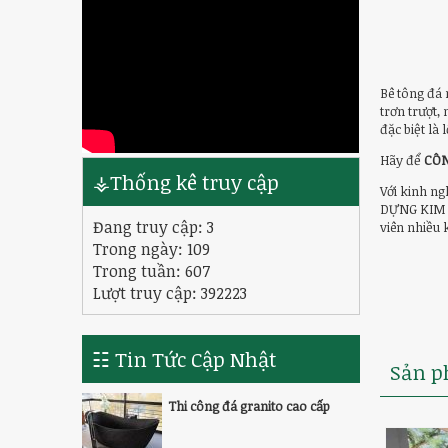
Bê tông đá 
trơn trượt,
đặc biệt là
Hãy để
CÔN
⚶Thống kê truy cập
Với kinh ng
DỰNG KIM C
Đang truy cập:
3
viên nhiều
Trong ngày:
109
Trong tuần:
607
Lượt truy cập: 392223
☷ Tin Tức Cập Nhật
Sản p
Thi công đá granito cao cấp