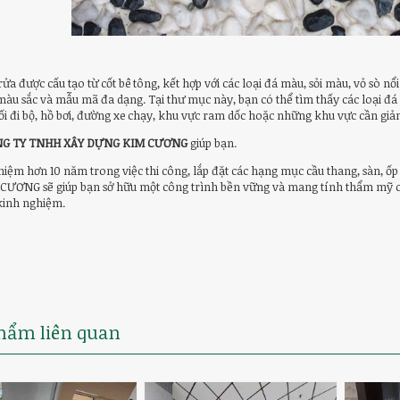
rửa được cấu tạo từ cốt bê tông, kết hợp với các loại đá màu, sỏi màu, vỏ sò nổ
 màu sắc và mẫu mã đa dạng. Tại thư mục này, bạn có thể tìm thấy các loại đ
 lối đi bộ, hồ bơi, đường xe chạy, khu vực ram dốc hoặc những khu vực cần giảm
G TY TNHH XÂY DỰNG KIM CƯƠNG
giúp bạn.
hiệm hơn 10 năm trong việc thi công, lắp đặt các hạng mục cầu thang, sàn, 
ƯƠNG sẽ giúp bạn sở hữu một công trình bền vững và mang tính thẩm mỹ ca
 kinh nghiệm.
hẩm liên quan