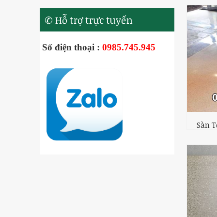
✆ Hỗ trợ trực tuyến
Số điện thoại :
0985.745.945
Sàn T