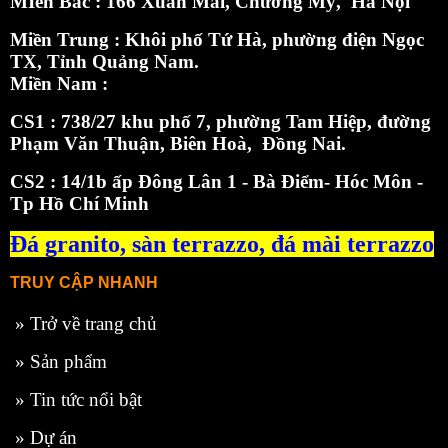
MIền Bắc :
166 Xuân Mai, Chương Mỹ, Hà Nội
Miền Trung : Khôi phố Tứ Hà, phường điện Ngọc
TX, Tỉnh Quảng Nam.
Miền Nam :
CS1 : 738/27 khu phố 7, phường Tam Hiệp, đường
Phạm Văn Thuận, Biên Hoà, Đồng Nai.
CS2 : 14/1b ấp Đông Lân 1 - Bà Điểm- Hóc Môn -
Tp Hồ Chí Minh
Đá granito,
sàn terrazzo
,
đá mài terrazzo
TRUY CẬP NHANH
»
Trở về trang chủ
»
Sản phẩm
»
Tin tức nổi bật
»
Dự án