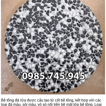
Bê tông đá rửa được cấu tạo từ cốt bê tông, kết hợp với các
loại đá màu, sỏi màu, vỏ sò nổi trên bề mặt lớp bê tông. Loại