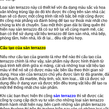
Loại sàn terrazzo này có thiết kế với đa dạng màu sắc và hoa
văn không trùng lặp do đó khi được thi công trên sàn nhà các
bạn sẽ có được một công trình rất nổi bật, bề mặt cũng được
thi công mài phẳng và đánh bóng để tạo sự thoải mái nhất cho
chúng ta khi di chuyển. Sau một thời gian dài bị lãng quên thì
hiện nay sàn terrazzo đã có sự trở lại vô cùng mạnh mẽ, các
bạn có thể sử dụng vật liệu terrazzo để làm sàn nhà, nhà bếp,
phòng tắm, hiên nhà, lối đi lại... đều rất phù hợp.
Cấu tạo của sàn terrazzo
Nếu như cấu tạo của granito là như thế nào thì cấu tạo của
terrazzo chính là như vậy, sản phẩm này được hình thành từ
quá trình kết dính giữa xi măng, cát và những loại vật liệu tạo
màu vì thế nó sẽ có được màu sắc bền lâu theo thời gian sử
dụng. Hoa văn của terrazzo chủ yếu được làm từ đá granite, đá
cẩm thạch, đá marble, thủy tinh, sỏi, kim loại... tất cả được sử
dụng đều ở dạng vụn và được trộn đều trong vật liệu để tạo ra
một thể thống nhất cho sản phẩm.
Khi các bạn thực hiện thi công
sàn terrazzo
thì sẽ được các
công ty cung cấp dịch vụ tư vấn cho những loại sàn terrazzo
thịnh hành nhất hiện nay, bên cạnh những sản phẩm terrazzo
thông thường thì trên thị trường hiện nay còn có những loại vật