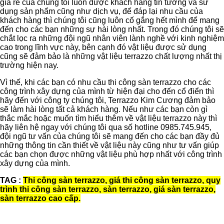
giá rẻ của chúng tôi luôn được khách hàng tin tưởng và sử
dụng sản phẩm cũng như dịch vụ, để đáp lại nhu cầu của
khách hàng thì chúng tôi cũng luôn cố gắng hết mình để mang
đến cho các bạn những sự hài lòng nhất. Trong đó chúng tôi sẽ
chắt lọc ra những đội ngũ nhân viên lành nghề với kinh nghiệm
cao trong lĩnh vực này, bên cạnh đó vật liệu được sử dụng
cũng sẽ đảm bảo là những vật liệu terrazzo chất lượng nhất thị
trường hiện nay.
Vì thế, khi các bạn có nhu cầu thi công sàn terrazzo cho các
công trình xây dựng của mình từ hiện đại cho đến cổ điển thì
hãy đến với công ty chúng tôi, Terrazzo Kim Cương đảm bảo
sẽ làm hài lòng tất cả khách hàng. Nếu như các bạn còn gì
thắc mắc hoặc muốn tìm hiểu thêm về vật liệu terrazzo này thì
hãy liên hệ ngay với chúng tôi qua số hotline 0985.745.945,
đội ngũ tư vấn của chúng tôi sẽ mang đến cho các bạn đầy đủ
những thông tin cần thiết về vật liệu này cũng như tư vấn giúp
các bạn chọn được những vật liệu phù hợp nhất với công trình
xây dựng của mình.
TAG :
Thi công sàn terrazzo
,
giá thi công sàn terrazzo
,
quy
trình thi công sàn terrazzo
,
sàn terrazzo
,
giá sàn terrazzo
,
sàn terrazzo cao cấp
.