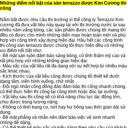
Những điểm nổi bật của sàn terrazzo được Kim Cương thi
công
Nắm bắt được nhu cầu thị trường vì thế công ty Terrazzo Kim
cương đã đưa vật liệu này quay lại với thị trường nước ta sau
nhiều năm vắng bóng, các sản phẩm được chúng tôi mang tới
đều có được cho mình những diện mạo hoàn toàn mới và phù
hợp với công trình xây dựng hiện đại. Hầu hết các công trình
thi công sàn terrazzo được chúng tôi thực hiện đều có những
ưu điểm nổi bật như:
- Bề mặt sàn luôn đảm bảo sáng bóng, có tính thẩm mỹ cao và
rất phù hợp với những không gian hiện đại.
- Màu sắc của vật liệu rất đa dạng với sự kết hợp từ nhiều màu
sắc khác nhau.
- Kích thước của vật liệu cũng được chúng tôi thiết kế dưới
dạng tấm, viên hình vuông, chữ nhật.
- Đội ngũ nhân công đông đảo đảm bảo thi công nhanh chóng,
có thể thực hiện thi công tại công trình hoặc đúc tại xưởng.
- Vật liệu sau thi công sẽ có khả năng chịu lực tác động lớn,
chịu được trọng lượng nặng.
- Không có tình trạng co, nứt hay hư hỏng sau thời gian dài sử
dụng.
- Bề mặt phẳng và nhẵn nên đảm bảo việc vệ sinh nhanh
chóng dễ dàng.
- Có thể thiết kế màu sắc và kiểu dáng theo nhu cầu của khách