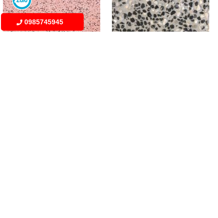
0985745945
MSP:
MSP:
Terrazzo đá rửa 12
Terrazzo đá rửa 11
Giá: Liên hệ
Giá: Liên hệ