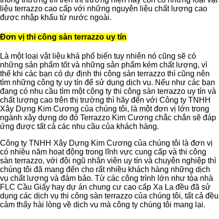
liệu terrazzo cao cấp với những nguyên liệu chất lượng cao
được nhập khẩu từ nước ngoài.
Đơn vị thi công sàn terrazzo uy tín
Là một loại vật liệu khá phổ biến tuy nhiên nó cũng sẽ có
những sản phẩm tốt và những sản phẩm kém chất lượng, vì
thế khi các bạn có dự định thi công sàn terrazzo thì cũng nên
tìm những công ty uy tín để sử dụng dịch vụ. Nếu như các bạn
đang có nhu cầu tìm một công ty thi công sàn terrazzo uy tín và
chất lượng cao trên thị trường thì hãy đến với Công ty TNHH
Xây Dựng Kim Cương của chúng tôi, là một đơn vị lớn trong
ngành xây dựng do đó Terrazzo Kim Cương chắc chắn sẽ đáp
ứng được tất cả các nhu cầu của khách hàng.
Công ty TNHH Xây Dựng Kim Cương của chúng tôi là đơn vị
có nhiều năm hoạt động trong lĩnh vực cung cấp và thi công
sàn terrazzo, với đội ngũ nhân viên uy tín và chuyên nghiệp thì
chúng tôi đã mang đến cho rất nhiều khách hàng những dịch
vụ chất lượng và đảm bảo. Từ các công trình lớn như tòa nhà
FLC Cầu Giấy hay dự án chung cư cao cấp Xa La đều đã sử
dụng các dịch vụ thi công sàn terrazzo của chúng tôi, tất cả đều
cảm thấy hài lòng về dịch vụ mà công ty chúng tôi mang lại.